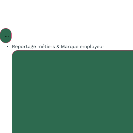
Aller
Maël Gonnet
au
contenu
Photographe Entreprise
Reportage métiers & Marque employeur